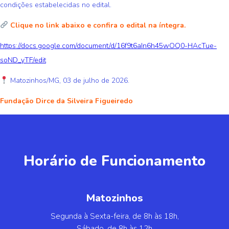
condições estabelecidas no edital.
Clique no link abaixo e confira o edital na íntegra.
https://docs.google.com/document/d/16f9t6aIn6h45wOQ0-HAcTue-
soND_yTF/edit
Matozinhos/MG, 03 de julho de 2026.
Fundação Dirce da Silveira Figueiredo
Horário de Funcionamento
Matozinhos
Segunda à Sexta-feira, de 8h às 18h,
Sábado, de 8h às 12h